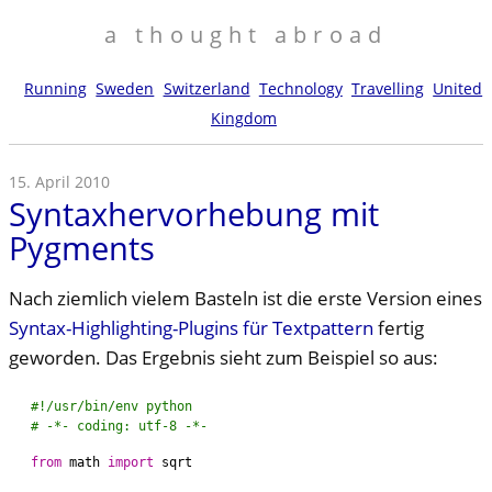
a thought abroad
Running
Sweden
Switzerland
Technology
Travelling
United
Kingdom
15. April 2010
Syntaxhervorhebung mit
Pygments
Nach ziemlich vielem Basteln ist die erste Version eines
Syntax-Highlighting-Plugins für Textpattern
fertig
geworden. Das Ergebnis sieht zum Beispiel so aus:
#!/usr/bin/env python
# -*- coding: utf-8 -*-
from
math
import
sqrt